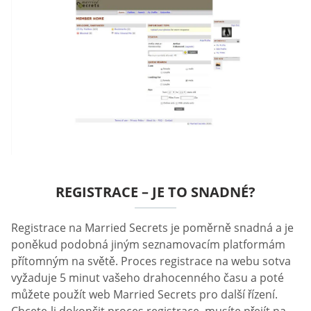
REGISTRACE – JE TO SNADNÉ?
Registrace na Married Secrets je poměrně snadná a je
poněkud podobná jiným seznamovacím platformám
přítomným na světě. Proces registrace na webu sotva
vyžaduje 5 minut vašeho drahocenného času a poté
můžete použít web Married Secrets pro další řízení.
Chcete-li dokončit proces registrace, musíte přejít na