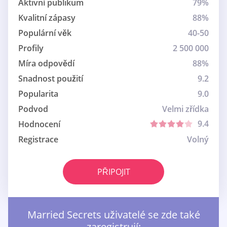
Aktivní publikum
79%
Kvalitní zápasy
88%
Populární věk
40-50
Profily
2 500 000
Míra odpovědí
88%
Snadnost použití
9.2
Popularita
9.0
Podvod
Velmi zřídka
9.4
Hodnocení
Registrace
Volný
PŘIPOJIT
Married Secrets uživatelé se zde také
zaregistrují: