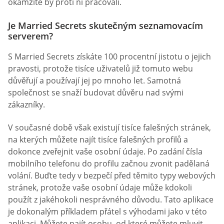
okamžitě by proti ní pracovali.
Je Married Secrets skutečným seznamovacím
serverem?
S Married Secrets získáte 100 procentní jistotu o jejich
pravosti, protože tisíce uživatelů již tomuto webu
důvěřují a používají jej po mnoho let. Samotná
společnost se snaží budovat důvěru nad svými
zákazníky.
V současné době však existují tisíce falešných stránek,
na kterých můžete najít tisíce falešných profilů a
dokonce zveřejnit vaše osobní údaje. Po zadání čísla
mobilního telefonu do profilu začnou zvonit padělaná
volání. Buďte tedy v bezpečí před těmito typy webových
stránek, protože vaše osobní údaje může kdokoli
použít z jakéhokoli nesprávného důvodu. Tato aplikace
je dokonalým příkladem přátel s výhodami jako v této
aplikaci. Můžete najít osobu, od které můžete mluvit