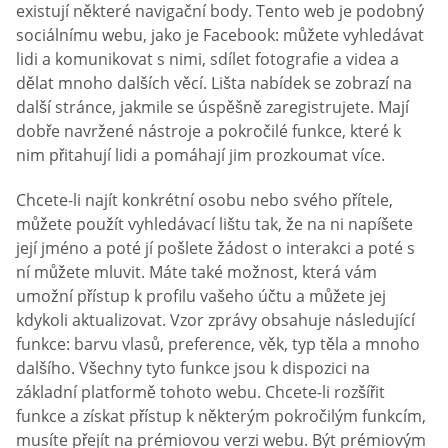
existují některé navigační body. Tento web je podobný
sociálnímu webu, jako je Facebook: můžete vyhledávat
lidi a komunikovat s nimi, sdílet fotografie a videa a
dělat mnoho dalších věcí. Lišta nabídek se zobrazí na
další stránce, jakmile se úspěšně zaregistrujete. Mají
dobře navržené nástroje a pokročilé funkce, které k
nim přitahují lidi a pomáhají jim prozkoumat více.
Chcete-li najít konkrétní osobu nebo svého přítele,
můžete použít vyhledávací lištu tak, že na ni napíšete
její jméno a poté jí pošlete žádost o interakci a poté s
ní můžete mluvit. Máte také možnost, která vám
umožní přístup k profilu vašeho účtu a můžete jej
kdykoli aktualizovat. Vzor zprávy obsahuje následující
funkce: barvu vlasů, preference, věk, typ těla a mnoho
dalšího. Všechny tyto funkce jsou k dispozici na
základní platformě tohoto webu. Chcete-li rozšířit
funkce a získat přístup k některým pokročilým funkcím,
musíte přejít na prémiovou verzi webu. Být prémiovým