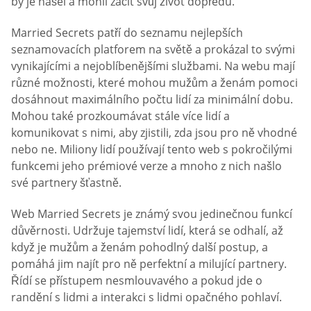
by je našel a mohli začít svůj život dopředu.
Married Secrets patří do seznamu nejlepších
seznamovacích platforem na světě a prokázal to svými
vynikajícími a nejoblíbenějšími službami. Na webu mají
různé možnosti, které mohou mužům a ženám pomoci
dosáhnout maximálního počtu lidí za minimální dobu.
Mohou také prozkoumávat stále více lidí a
komunikovat s nimi, aby zjistili, zda jsou pro ně vhodné
nebo ne. Miliony lidí používají tento web s pokročilými
funkcemi jeho prémiové verze a mnoho z nich našlo
své partnery šťastně.
Web Married Secrets je známý svou jedinečnou funkcí
důvěrnosti. Udržuje tajemství lidí, která se odhalí, až
když je mužům a ženám pohodlný další postup, a
pomáhá jim najít pro ně perfektní a milující partnery.
Řídí se přístupem nesmlouvavého a pokud jde o
randění s lidmi a interakci s lidmi opačného pohlaví.