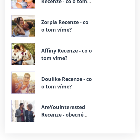
Recenze - co o tom
víme?
Zorpia Recenze - co
o tom víme?
Affiny Recenze - co o
tom víme?
Doulike Recenze - co
o tom víme?
AreYouInterested
Recenze - obecné
informace, se
kterými se setkáte