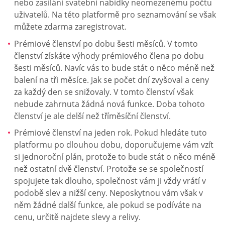
nebo zasílání svatební nabídky neomezenému počtu
uživatelů. Na této platformě pro seznamování se však
můžete zdarma zaregistrovat.
Prémiové členství po dobu šesti měsíců. V tomto
členství získáte výhody prémiového člena po dobu
šesti měsíců. Navíc vás to bude stát o něco méně než
balení na tři měsíce. Jak se počet dní zvyšoval a ceny
za každý den se snižovaly. V tomto členství však
nebude zahrnuta žádná nová funkce. Doba tohoto
členství je ale delší než tříměsíční členství.
Prémiové členství na jeden rok. Pokud hledáte tuto
platformu po dlouhou dobu, doporučujeme vám vzít
si jednoroční plán, protože to bude stát o něco méně
než ostatní dvě členství. Protože se se společností
spojujete tak dlouho, společnost vám ji vždy vrátí v
podobě slev a nižší ceny. Neposkytnou vám však v
něm žádné další funkce, ale pokud se podíváte na
cenu, určitě najdete slevy a relivy.